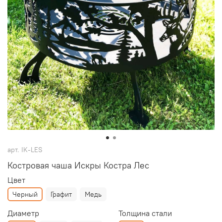
арт.
IK-LES
Костровая чаша Искры Костра Лес
Цвет
Черный
Графит
Медь
Диаметр
Толщина стали