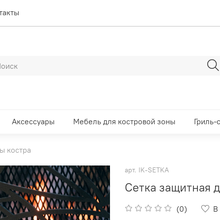
такты
Аксессуары
Мебель для костровой зоны
Гриль-
ы костра
арт.
IK-SETKA
Сетка защитная 
(0)
В