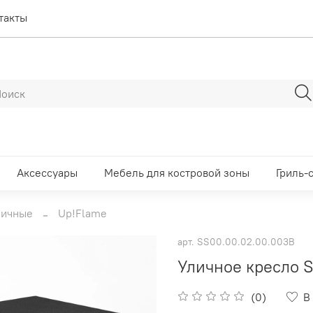
такты
Аксессуары
Мебель для костровой зоны
Гриль-
личные
Up!Flame
арт.
SS00.00.02.00.003B
Уличное кресло S
(0)
В