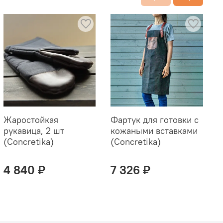
Жаростойкая
Фартук для готовки с
Т
рукавица, 2 шт
кожаными вставками
д
(Concretika)
(Concretika)
к
(
4 840 ₽
7 326 ₽