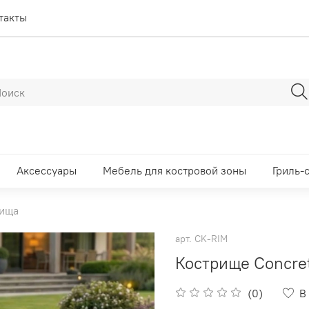
такты
Аксессуары
Мебель для костровой зоны
Гриль-
ища
арт.
CK-RIM
Кострище Concret
(0)
В