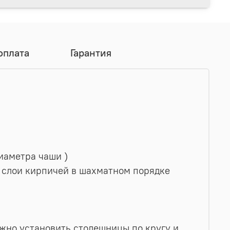
оплата
Гарантия
диаметра чаши )
е слои кирпичей в шахматном порядке
ужно установить столешницы по кругу и