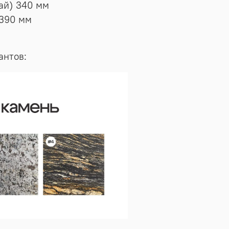
ай) 340 мм
 390 мм
антов: