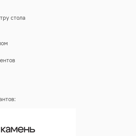
тру стола
лом
ентов
антов: